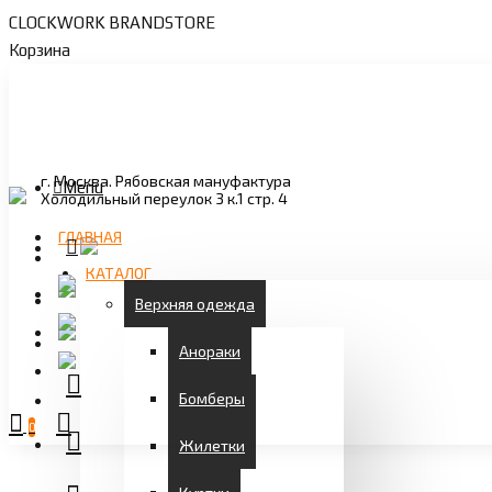
CLOCKWORK BRANDSTORE
Корзина
г. Москва. Рябовская мануфактура
Menu
Холодильный переулок 3 к.1 стр. 4
ГЛАВНАЯ
КАТАЛОГ
Верхняя одежда
Анораки
Бомберы
0
Жилетки