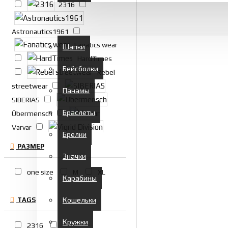
2316
НОВИНКИ
Astronautics1961
АКСЕССУАРЫ
Fanatics wear
Шапки
HardTimes
Бейсболки
Rebel
streetwear
Панамы
SIBERIAS
Браслеты
Übermensch
Varvar
Брелки
Vigrid Division
РАЗМЕР
Walden
Значки
Division
one size
M
XL
Карабины
Кошельки
TAGS
Творческая мастерская "Якорь"
Кружки
2316