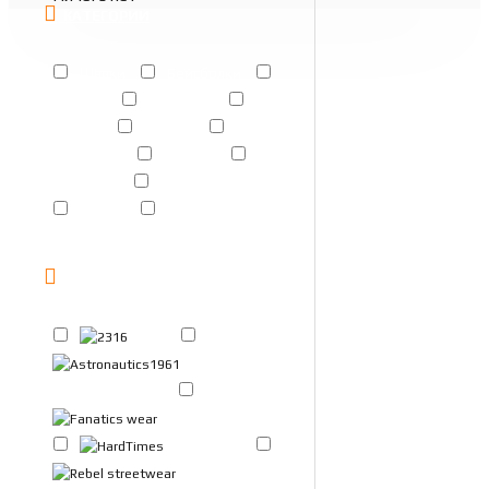
КАТЕГОРИИ
Шапки
Бейсболки
Панамы
Браслеты
Брелки
Значки
Кошельки
Кружки
Наклейки
Паспортницы
Ремни
Шевроны
БРЕНДЫ
2316
Astronautics1961
Fanatics wear
HardTimes
Rebel