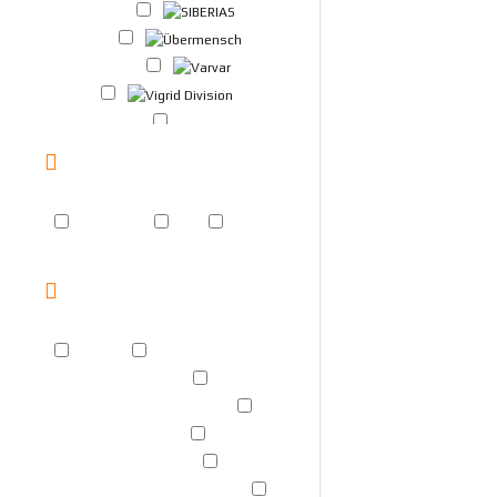
streetwear
SIBERIAS
Übermensch
Varvar
Vigrid Division
Walden
РАЗМЕР
Division
one size
M
XL
Творческая мастерская "Якорь"
TAGS
2316
Astronautics1961
CardHolder коричневый
CardHolder синий
CardHolder чёрный
CardHolder чёрный/синий