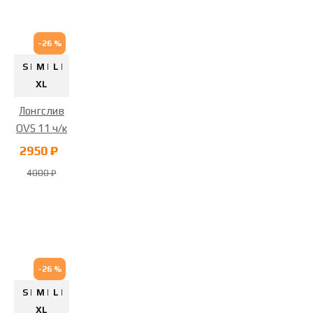
-26 %
S |
M |
L |
XL
Лонгслив
OVS 11 ч/к
2950 ₽
4000 ₽
-26 %
S |
M |
L |
XL