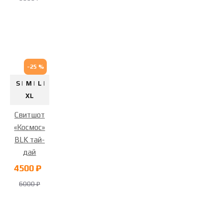
-25 %
S |
M |
L |
XL
Свитшот
«Космос»
BLK тай-
дай
4500 ₽
6000 ₽