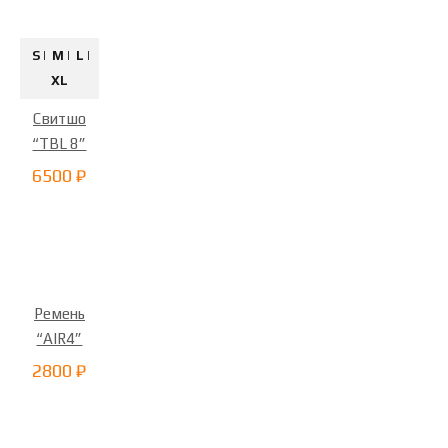
S |
M |
L |
XL
Свитшо
“TBL 8”
6500 ₽
Ремень
“AIR4”
2800 ₽