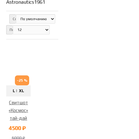
Astronautics1961
Сортировка:
Показать:
-25 %
L |
XL
Свитшот
«Космос»
тай-дай
4500 ₽
6000 ₽