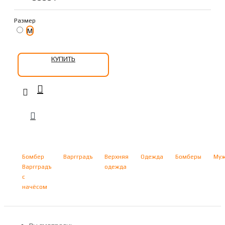
Размер
M
КУПИТЬ
Бомбер
Варгградъ
Верхняя
Одежда
Бомберы
Муж
Варгградъ
одежда
с
начёсом