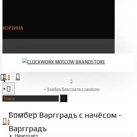
КОРЗИНА
0
Бомбер Варгградъ с начёсом
Товаров 0 (0 ₽)
Бомбер Варгградъ с начёсом -
0
Варгградъ
Ничего нет