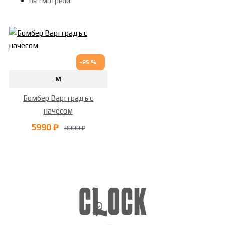
Вы смотрели:
-25 %
M
Бомбер Варгградъ с
начёсом
5990 ₽
8000 ₽