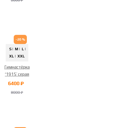
6000 ₽
-20 %
S |
M |
L |
XL |
XXL
Гимнастёрка
‘1915’ серая
6400 ₽
8000 ₽