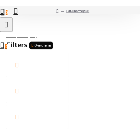
Гимнастёрки
0
Товаров 0 (0 ₽)
Filters
Очистить
0
БРЕНДЫ
РАЗМЕР
TAGS