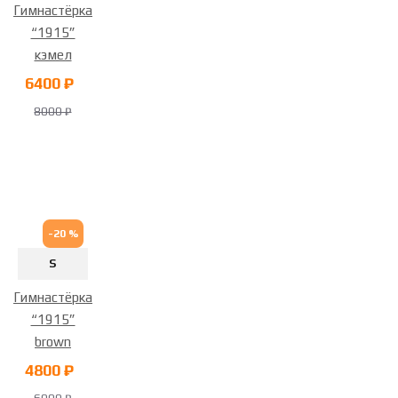
Гимнастёрка
“1915”
кэмел
6400 ₽
8000 ₽
-20 %
S
Гимнастёрка
“1915”
brown
4800 ₽