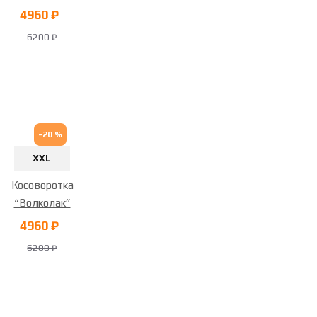
4960 ₽
6200 ₽
-20 %
XXL
Косоворотка
“Волколак”
4960 ₽
6200 ₽