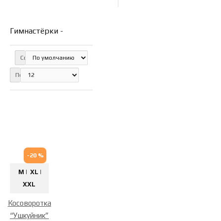
Гимнастёрки -
Сортировка:
Показать:
-20 %
M |
XL |
XXL
Косоворотка
“Ушкуйник”