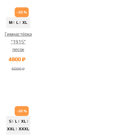
-20 %
M |
L |
XL
Гимнастёрка
“1915”
песок
4800 ₽
6000 ₽
-20 %
S |
L |
XL |
XXL |
XXXL