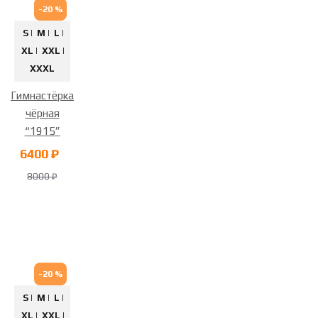
-20 %
S |
M |
L |
XL |
XXL |
XXXL
Гимнастёрка
чёрная
“1915”
6400 ₽
8000 ₽
-20 %
S |
M |
L |
XL |
XXL |