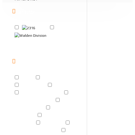
БРЕНДЫ
2316
Walden
Division
TAGS
2316
Walden Division
Аксессуары
Значки
Значок "Алекс-нос"
Значок "Бетховен"
Значок "Брат"
Значок
"Молоко+"
Значок
"Спартак"
Значок SI
Значок ‘Working class’