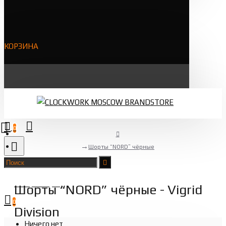
КОРЗИНА
0
Шорты “NORD” чёрные
Товаров 0 (0 ₽)
Шорты “NORD” чёрные - Vigrid
0
Division
Ничего нет