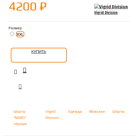
4200 ₽
Vigrid Division
Размер
XXL
КУПИТЬ
Шорты
Vigrid
Одежда
Мужское
Шорты
“NORD”
Division
чёрные