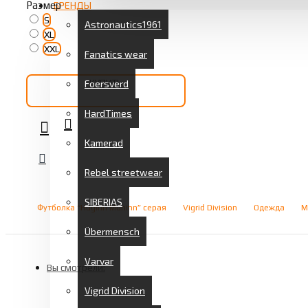
Размер
БРЕНДЫ
S
Astronautics1961
XL
XXL
Fanatics wear
Foersverd
КУПИТЬ
HardTimes
Kamerad
Rebel streetwear
SIBERIAS
Футболка “Huginn Muninn” серая
Vigrid Division
Одежда
М
Übermensch
Varvar
Вы смотрели:
Vigrid Division