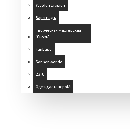
Walden Division
Варгградъ
Творческая мастерская
"Якорь"
Fanbase
Sonnenwende
2316
ОдеждастопороМ
СКИДКИ
ДОСТАВКА