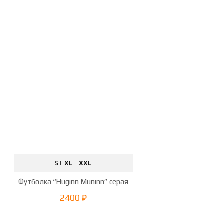
S |
XL |
XXL
Футболка “Huginn Muninn” серая
2400 ₽