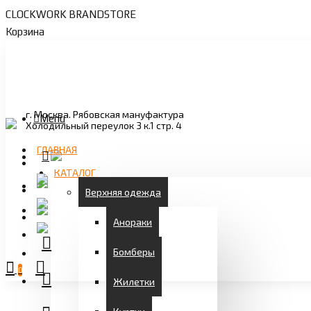
CLOCKWORK BRANDSTORE
Корзина
г. Москва. Рябовская мануфактура
Menu
Холодильный переулок 3 к.1 стр. 4
ГЛАВНАЯ
КАТАЛОГ
Верхняя одежда
Анораки
Бомберы
0
Жилетки