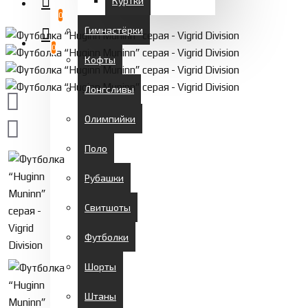
Куртки
0
Гимнастёрки
0
Кофты
Лонгсливы
Олимпийки
Поло
Рубашки
Свитшоты
Футболки
Шорты
Штаны