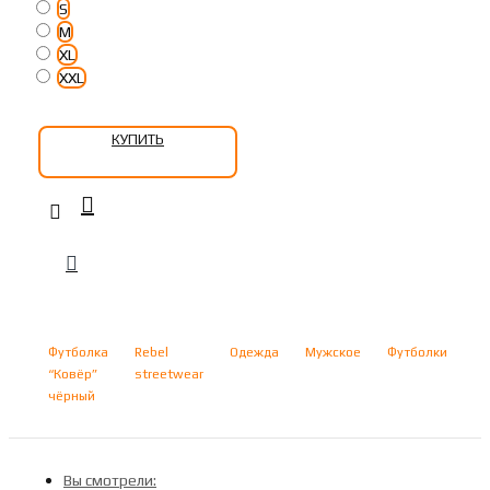
S
M
XL
XXL
КУПИТЬ
Футболка
Rebel
Одежда
Мужское
Футболки
“Ковёр”
streetwear
чёрный
Вы смотрели: