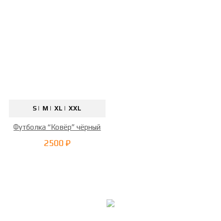
S |
M |
XL |
XXL
Футболка “Ковёр” чёрный
2500 ₽