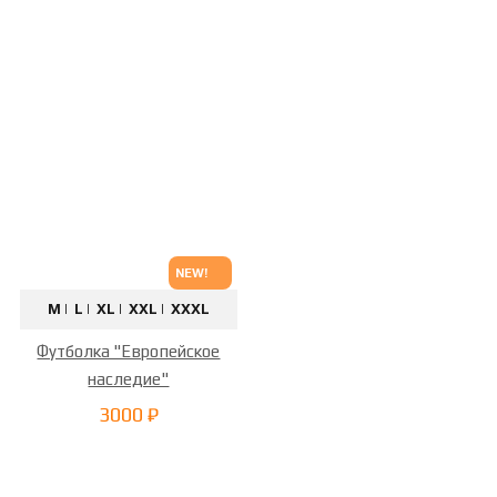
NEW!
M |
L |
XL |
XXL |
XXXL
Футболка "Европейское
наследие"
3000 ₽