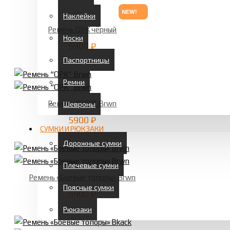
Сумки и рюкзаки
NEW!
Наклейки
Ремень ОРК чёрный
Носки
5900 ₽
Паспортницы
Ремни
Ремень “ОРК” Brwn
Шевроны
5900 ₽
СУМКИ И РЮКЗАКИ
Дорожные сумки
Плечевые сумки
Ремень «Боевые топоры» Brwn
Поясные сумки
5900 ₽
Рюкзаки