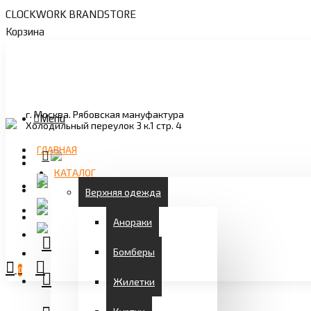
CLOCKWORK BRANDSTORE
Корзина
г. Москва. Рябовская мануфактура
Menu
Холодильный переулок 3 к.1 стр. 4
ГЛАВНАЯ
КАТАЛОГ
Верхняя одежда
Анораки
Бомберы
0
Жилетки