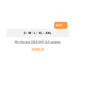
Зимняя парка М65
Зип-
худи «Boxing club»
Зип-
худи «Fight club»
Зип-худи
«Сёстры»
Зип-худи “ГЕРБ”
Зип-худи “ГЕРБ” с
NEW!
балаклавой
Косоворотка
S |
M |
L |
XL |
XXL
“Волколак”
Косоворотка
Футболка КВАЗАР 4.0 оранж
“Ушкуйник”
Кофты
Куртка MEMBRANE 2.0 BLK
3990 ₽
Куртка MEMBRANE 2.0 GRAY
Куртка SOFTSHELL беж.
Куртка SOFTSHELL бордо
Куртка ST-01 BLK
Куртка
ST-01 серая
Куртка ST-01
тёмно-серая
Куртка ST-01
хаки
Куртка «Fjord» на
флисе хаки
Куртка «Fjord»
на флисе чёрная
Куртка