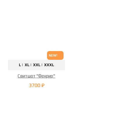
NEW!
L |
XL |
XXL |
XXXL
Свитшот "Фенрир"
3700 ₽