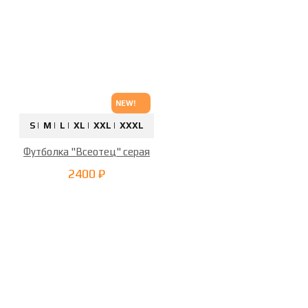
NEW!
S |
M |
L |
XL |
XXL |
XXXL
Футболка "Всеотец" серая
2400 ₽