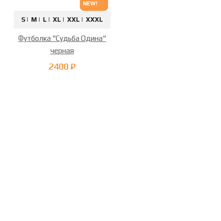
NEW!
S |
M |
L |
XL |
XXL |
XXXL
Футболка "Судьба Одина"
черная
2400 ₽