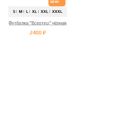
NEW!
S |
M |
L |
XL |
XXL |
XXXL
Футболка "Всеотец" чёрная
2400 ₽