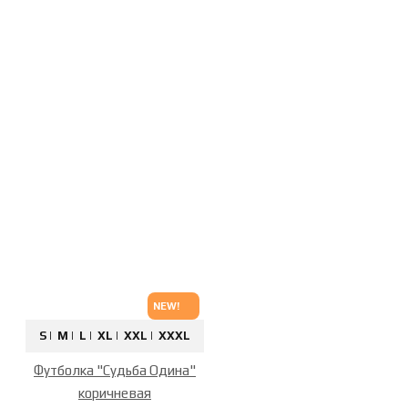
NEW!
S |
M |
L |
XL |
XXL |
XXXL
Футболка "Судьба Одина"
коричневая