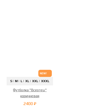
NEW!
S |
M |
L |
XL |
XXL |
XXXL
Футболка "Всеотец"
коричневая
2400 ₽