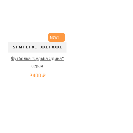
NEW!
S |
M |
L |
XL |
XXL |
XXXL
Футболка "Судьба Одина"
серая
2400 ₽