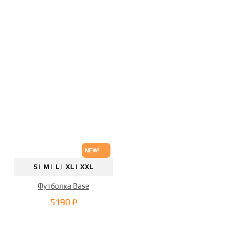
NEW!
S |
M |
L |
XL |
XXL
Футболка Base
5190 ₽