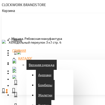
CLOCKWORK BRANDSTORE
Корзина
г. Москва. Рябовская мануфактура
Menu
Холодильный переулок 3 к.1 стр. 4
ГЛАВНАЯ
КАТАЛОГ
Верхняя одежда
Анораки
Бомберы
0
Жилетки