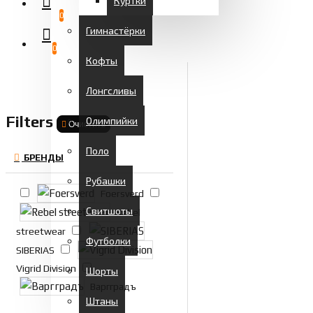
Куртки
0
Гимнастёрки
0
Кофты
Лонгсливы
Filters
Олимпийки
Очистить
Поло
БРЕНДЫ
Рубашки
Foersverd
Свитшоты
Rebel
streetwear
Футболки
SIBERIAS
Vigrid Division
Шорты
Варгградъ
Штаны