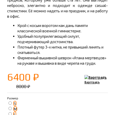
предков, которому уже больше ста лет. Она выглядит
неброско, элегантно и подходит к одежде casual-
стилистики. Её можно надеть и на праздник, и на работу
в офис.
Крой с косым воротом как дань памяти
классической военной гимнастерке.
Удобный полуприлегающий силуэт,
подчеркивающий достоинства.
Плотный футер 3-х нитка, не привыкший линять и
скатываться.
Фирменный вышивной шеврон «Атака мертвецов»
на рукаве и вышивка в виде черепа на груди.
6400 ₽
Варгградъ
8000 ₽
Размер
S
M
L