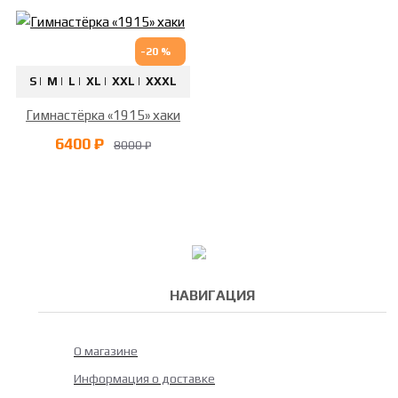
-20 %
S |
M |
L |
XL |
XXL |
XXXL
Гимнастёрка «1915» хаки
6400 ₽
8000 ₽
НАВИГАЦИЯ
О магазине
Информация о доставке