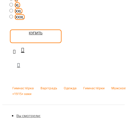
XL
XXL
XXXL
КУПИТЬ
Гимнастёрка
Варгградъ
Одежда
Гимнастёрки
Мужское
«1915» хаки
Вы смотрели: