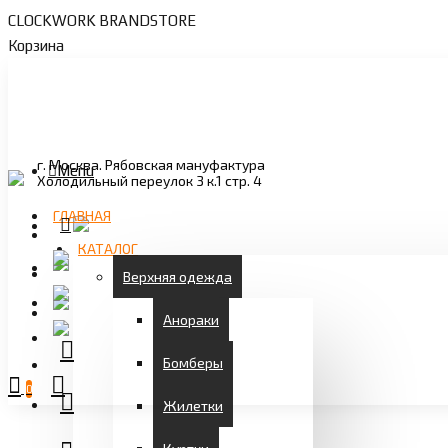
CLOCKWORK BRANDSTORE
Корзина
г. Москва. Рябовская мануфактура
Menu
Холодильный переулок 3 к.1 стр. 4
ГЛАВНАЯ
КАТАЛОГ
Верхняя одежда
Анораки
Бомберы
0
Жилетки