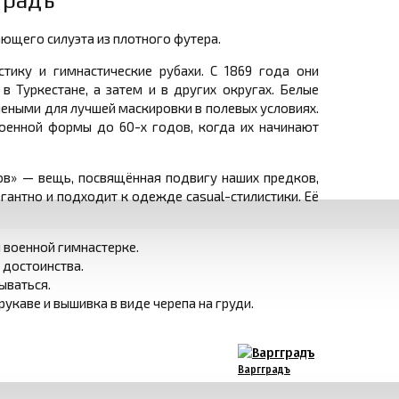
градъ
ющего силуэта из плотного футера.
тику и гимнастические рубахи. С 1869 года они
в Туркестане, а затем и в других округах. Белые
леными для лучшей маскировки в полевых условиях.
оенной формы до 60-х годов, когда их начинают
ов» — вещь, посвящённая подвигу наших предков,
егантно и подходит к одежде casual-стилистики. Её
 военной гимнастерке.
достоинства.
ываться.
каве и вышивка в виде черепа на груди.
Варгградъ