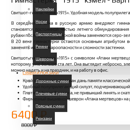
Гимнастёрка “1915” кэмел - Варг
Наклейки
Свитшот-гимнастёрка «1915». Удобная модель полуприлега
Носки
В середине 19 века в русскую армию внедряют гимнас
становятся постоянной частью летнего обмундирования 
Паспортницы
рубахи после русско-японской войны заменяются серо-зе
В 20 веке гимнастерки остаются основным атрибутом в
Ремни
заменять из-за пожароопасности и сложности застежки.
Свитшот-гимнастёрка «1915» с символом «Атаки мертвец
Шевроны
которому уже больше ста лет. Она выглядит неброско, эл
можно надеть и на праздник, и на работу в офис.
СУМКИ И РЮКЗАКИ
Крой с косым воротом как дань памяти классической
Дорожные сумки
Удобный полуприлегающий силуэт, подчеркивающий 
Плотный футер 3-х нитка, не привыкший линять и скат
Плечевые сумки
Фирменный вышивной шеврон «Атака мертвецов» на ру
Поясные сумки
6400 ₽
Рюкзаки
8000 ₽