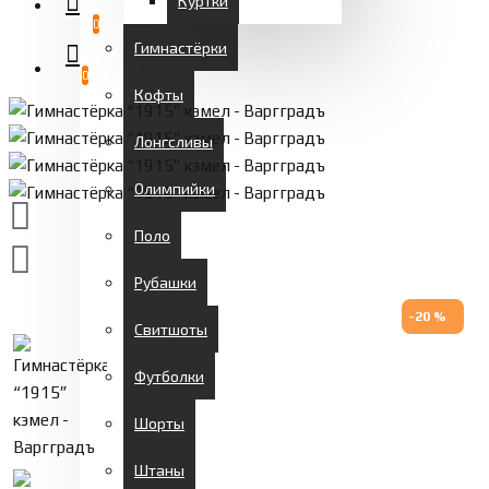
Куртки
0
Гимнастёрки
0
Кофты
Лонгсливы
Олимпийки
Поло
Рубашки
-20 %
Свитшоты
Футболки
Шорты
Штаны