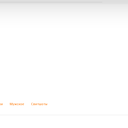
ки
Мужское
Свитшоты