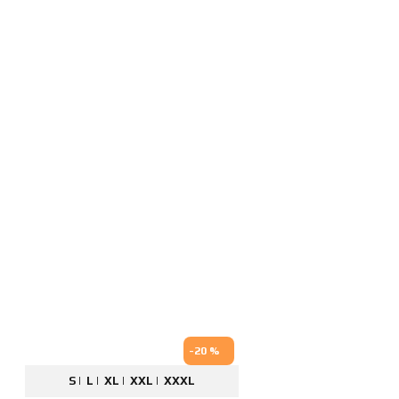
-20 %
S |
L |
XL |
XXL |
XXXL