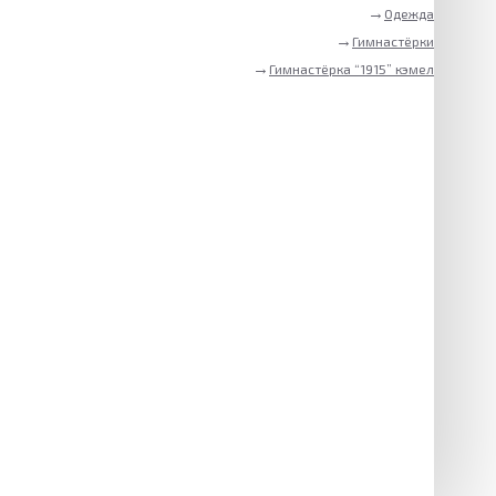
Одежда
Гимнастёрки
Гимнастёрка “1915” кэмел