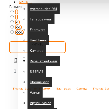
БРЕНДЫ
Размер
Astronautics1961
S
L
Fanatics wear
XL
XXL
Foersverd
XXXL
HardTimes
КУПИТЬ
Kamerad
Rebel streetwear
SIBERIAS
Übermensch
Гимнастёрка “1915” кэмел
Варгградъ
Одежда
Гимнастёр
Varvar
Vigrid Division