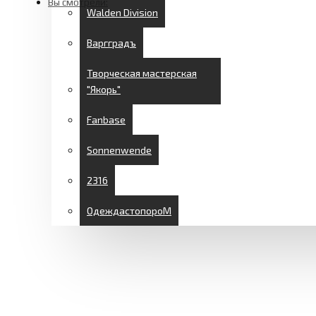
Вы смотрели:
Walden Division
Варгградъ
Творческая мастерская
"Якорь"
Fanbase
Sonnenwende
2316
ОдеждастопороМ
СКИДКИ
ДОСТАВКА