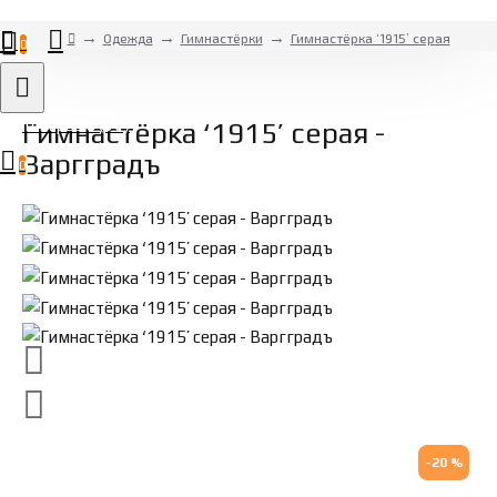
Одежда
Гимнастёрки
Гимнастёрка ‘1915’ серая
0
Товаров 0 (0 ₽)
Гимнастёрка ‘1915’ серая -
Варгградъ
0
-20 %