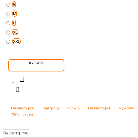
S
M
L
XL
XXL
КУПИТЬ
Гимнастёрка
Варгградъ
Одежда
Гимнастёрки
Мужское
‘1915’ серая
Вы смотрели: