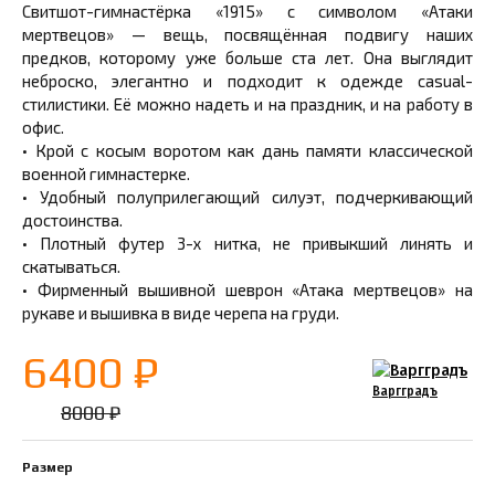
Свитшот-гимнастёрка «1915» с символом «Атаки
мертвецов» — вещь, посвящённая подвигу наших
предков, которому уже больше ста лет. Она выглядит
неброско, элегантно и подходит к одежде casual-
стилистики. Её можно надеть и на праздник, и на работу в
офис.
• Крой с косым воротом как дань памяти классической
военной гимнастерке.
• Удобный полуприлегающий силуэт, подчеркивающий
достоинства.
• Плотный футер 3-х нитка, не привыкший линять и
скатываться.
• Фирменный вышивной шеврон «Атака мертвецов» на
рукаве и вышивка в виде черепа на груди.
6400 ₽
Варгградъ
8000 ₽
Размер