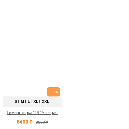
-20 %
S |
M |
L |
XL |
XXL
Гимнастёрка ‘1915’ серая
6400 ₽
8000 ₽