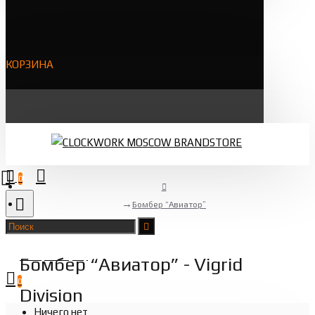
КОРЗИНА
0
Бомбер “Авиатор”
Товаров 0 (0 ₽)
Бомбер “Авиатор” - Vigrid
0
Division
Ничего нет