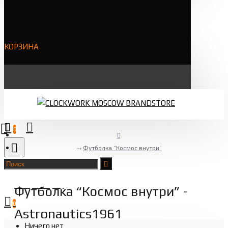
КОРЗИНА
0
Футболка “Космос внутри”
Товаров 0 (0 ₽)
Футболка “Космос внутри” -
0
Astronautics1961
Ничего нет