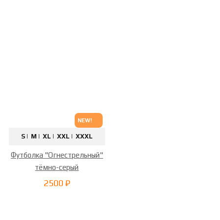
NEW!
S |
M |
XL |
XXL |
XXXL
Футболка "Огнестрельный"
тёмно-серый
2500 ₽