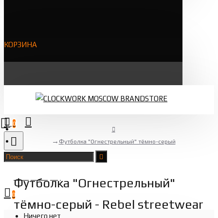
КОРЗИНА
0
Футболка "Огнестрельный" тёмно-серый
Товаров 0 (0 ₽)
Футболка "Огнестрельный"
0
тёмно-серый - Rebel streetwear
Ничего нет