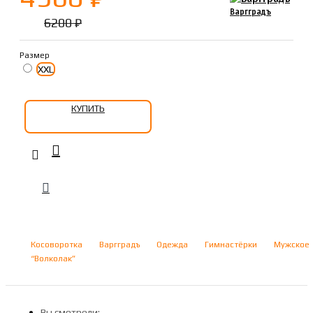
Варгградъ
6200 ₽
Размер
XXL
КУПИТЬ
Косоворотка
Варгградъ
Одежда
Гимнастёрки
Мужское
“Волколак”
Вы смотрели: