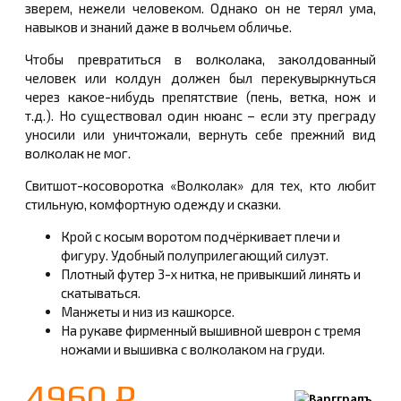
зверем, нежели человеком. Однако он не терял ума,
навыков и знаний даже в волчьем обличье.
Чтобы превратиться в волколака, заколдованный
человек или колдун должен был перекувыркнуться
через какое-нибудь препятствие (пень, ветка, нож и
т.д.). Но существовал один нюанс – если эту преграду
уносили или уничтожали, вернуть себе прежний вид
волколак не мог.
Свитшот-косоворотка «Волколак» для тех, кто любит
стильную, комфортную одежду и сказки.
Крой с косым воротом подчёркивает плечи и
фигуру. Удобный полуприлегающий силуэт.
Плотный футер 3-х нитка, не привыкший линять и
скатываться.
Манжеты и низ из кашкорсе.
На рукаве фирменный вышивной шеврон с тремя
ножами и вышивка с волколаком на груди.
4960 ₽