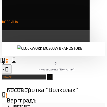
КОРЗИНА
0
Косоворотка “Волколак”
Товаров 0 (0 ₽)
Косоворотка “Волколак” -
0
Варгградъ
Ничего нет