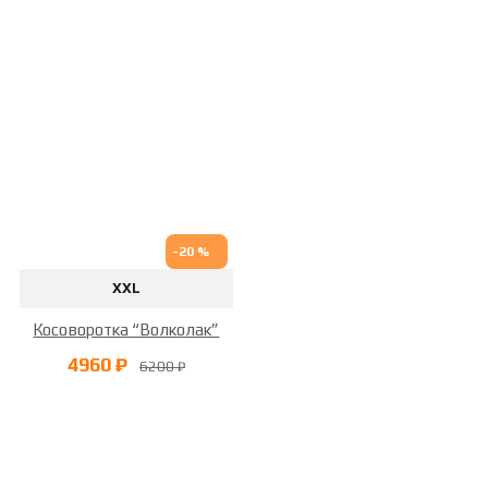
-20 %
XXL
Косоворотка “Волколак”
4960 ₽
6200 ₽