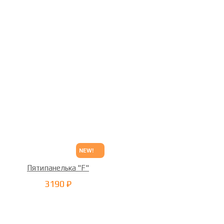
NEW!
Пятипанелька "F"
3190 ₽