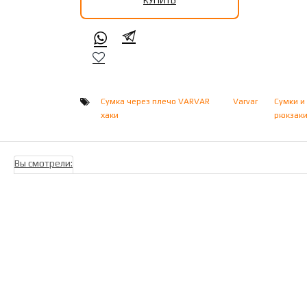
КУПИТЬ
Сумка через плечо VARVAR
Varvar
Сумки и
хаки
рюкзак
Вы смотрели: