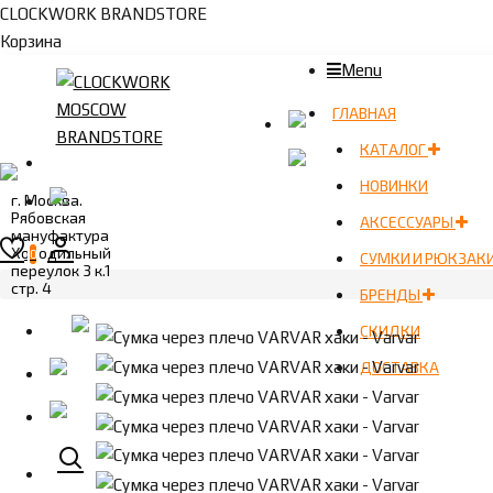
CLOCKWORK BRANDSTORE
Корзина
Menu
ГЛАВНАЯ
КАТАЛОГ
НОВИНКИ
г. Москва.
Рябовская
АКСЕССУАРЫ
мануфактура
Холодильный
0
СУМКИ И РЮКЗАК
переулок 3 к.1
стр. 4
БРЕНДЫ
СКИДКИ
ДОСТАВКА