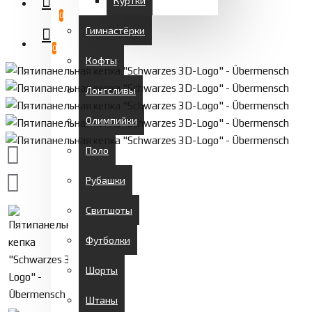
Куртки
0
Гимнастёрки
0
Кофты
Лонгсливы
Олимпийки
Поло
Рубашки
Свитшоты
Футболки
Шорты
Штаны