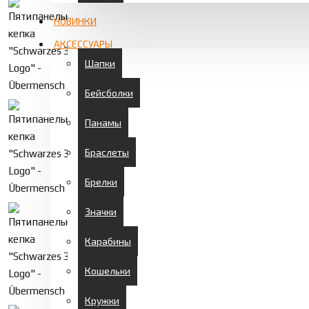
НОВИНКИ
АКСЕССУАРЫ
Шапки
Бейсболки
Панамы
Браслеты
Брелки
Значки
Карабины
Кошельки
Кружки