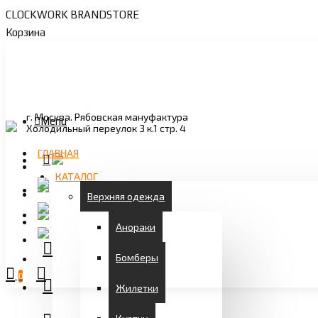
CLOCKWORK BRANDSTORE
Корзина
г. Москва. Рябовская мануфактура
Menu
Холодильный переулок 3 к.1 стр. 4
ГЛАВНАЯ
КАТАЛОГ
Верхняя одежда
Анораки
Бомберы
0
Жилетки