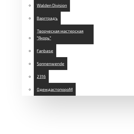
Walden Division
Варгградъ
Творческая мастерская
"Якорь"
Fanbase
Sonnenwende
2316
ОдеждастопороМ
СКИДКИ
ДОСТАВКА