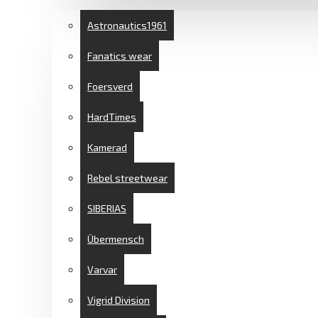
БРЕНДЫ
Футболка "Где идёт честь"
Astronautics1961
Футболка "Ривен"
Футболка "Свободный
Fanatics wear
всадник"
Футболка
"Традиции и Крафт"
Foersverd
Футболка "Хайлиге Бедейтунг"
HardTimes
Футболка "Эрбе"
фисташковый
Футболка
Kamerad
"Эстетик биг лого"
Футболка "Эстетик паттерн"
Rebel streetwear
Футболка “Alchemie des
Zorns”
Футболка “Alte
SIBERIAS
Werte
Футболка
Übermensch
“Aristokratismus”
Футболка “Blutige Ernte”
Varvar
Футболка “Der Standhafte”
Футболка “Die alte Garde”
Vigrid Division
Футболка “Drink & Fight”