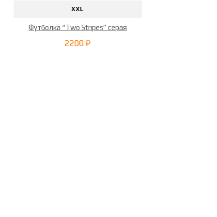
XXL
Шапка Übermensch blue
Шапка Übermensch серая
Футболка “Two Stripes” серая
Шапка Übermensch синяя
2200 ₽
Шапка Übermensch чёрная
Шапка Übermensch экрю
Шапки
Штаны
Штаны "Landsknecht 2.0" песок
Штаны "Landsknecht 2.0"
серый
Штаны "Landsknecht
2.0" синий
Штаны
"Landsknecht 2.0" чёрный