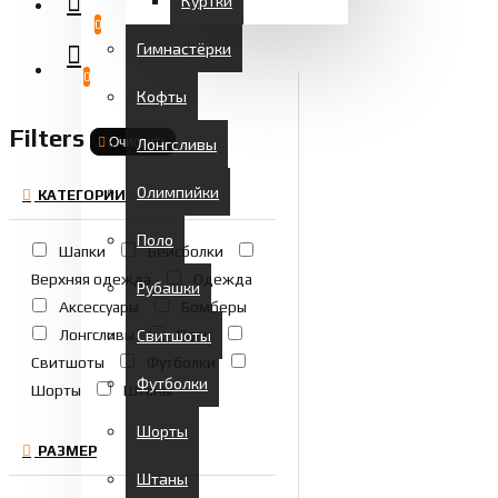
Куртки
0
Гимнастёрки
0
Кофты
Filters
Очистить
Лонгсливы
Олимпийки
КАТЕГОРИИ
Поло
Шапки
Бейсболки
Верхняя одежда
Одежда
Рубашки
Аксессуары
Бомберы
Лонгсливы
Свитшоты
Поло
Свитшоты
Футболки
Футболки
Шорты
Штаны
Шорты
РАЗМЕР
Штаны