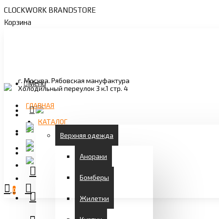
CLOCKWORK BRANDSTORE
Корзина
г. Москва. Рябовская мануфактура
Menu
Холодильный переулок 3 к.1 стр. 4
ГЛАВНАЯ
КАТАЛОГ
Верхняя одежда
Анораки
Бомберы
0
Жилетки