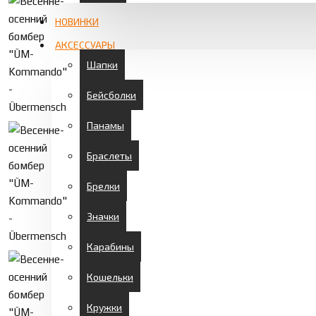
НОВИНКИ
АКСЕССУАРЫ
Шапки
Бейсболки
Панамы
Браслеты
Брелки
Значки
Карабины
Кошельки
Кружки