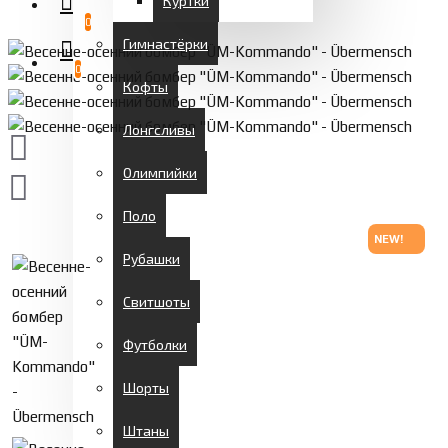
Куртки
0
Гимнастёрки
0
Кофты
Лонгсливы
Олимпийки
Поло
NEW!
Рубашки
Свитшоты
Футболки
Шорты
Штаны