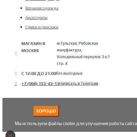
Верхняя одежда
Аксессуары
Сумки и рюкзаки
МАГАЗИН В
м.Тульская, Рябовская
мануфактура,
МОСКВЕ
Холодильный переулок 3 к.1
стр. 4
С 12:00 ДО 21:00
без выходных
+7 (966) 153-43-13
Написать в Телеграм
ХОРОШО
Мы используем файлы cookie для улучшения работы сайта.