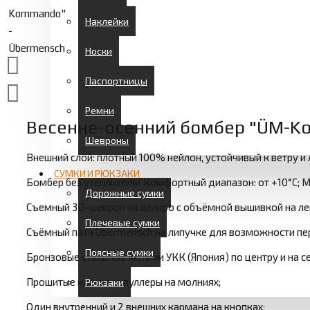
Наклейки
Носки
Паспортницы
Ремни
Весенне-осенний бомбер "ÜM-K
Шевроны
Внешний слой: плотный 100% нейлон, устойчивый к ветру и 
СУМКИ И РЮКЗАКИ
Бомбер без утеплителя! Комфортный диапазон: от +10°С; М
Дорожные сумки
Съемный 3D-шеврон на велкро с объёмной вышивкой на ле
Плечевые сумки
Съёмный патч Übermensch на липучке для возможности пер
Поясные сумки
Бронзовые стальные молнии УКК (Япония) по центру и на с
Прошитые кожаные пуллеры на молниях;
Рюкзаки
Один внутренний и 2 внешних кармана на кнопках;