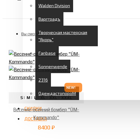
Walden Division
Варгградъ
Творческая мастерская
Вы смотрели:
"Якорь"
Fanbase
Sonnenwende
2316
NEW!
ОдеждастопороМ
S |
M |
L |
XL |
XXL |
XXXL
СКИДКИ
Весенне-осенний бомбер "ÜM-
Kommando"
ДОСТАВКА
8400 ₽