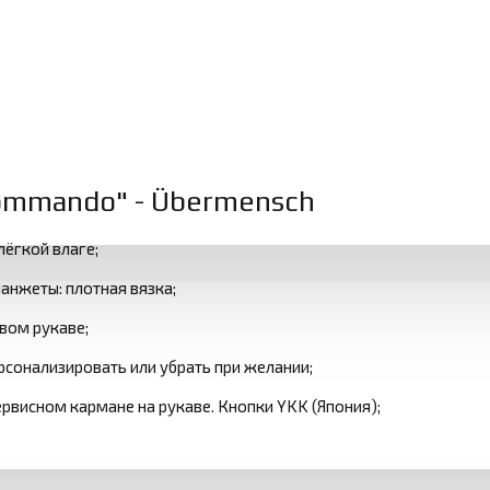
ommando" - Übermensch
лёгкой влаге;
анжеты: плотная вязка;
вом рукаве;
сонализировать или убрать при желании;
ервисном кармане на рукаве. Кнопки YKK (Япония);