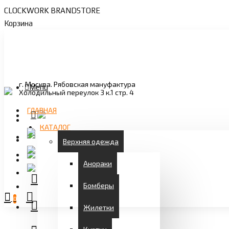
CLOCKWORK BRANDSTORE
Корзина
г. Москва. Рябовская мануфактура
Menu
Холодильный переулок 3 к.1 стр. 4
ГЛАВНАЯ
КАТАЛОГ
Верхняя одежда
Анораки
Бомберы
0
Жилетки